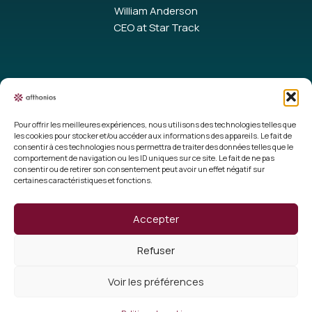
William Anderson
CEO at Star Track
Pour offrir les meilleures expériences, nous utilisons des technologies telles que
les cookies pour stocker et/ou accéder aux informations des appareils. Le fait de
consentir à ces technologies nous permettra de traiter des données telles que le
Mentions légales
comportement de navigation ou les ID uniques sur ce site. Le fait de ne pas
consentir ou de retirer son consentement peut avoir un effet négatif sur
certaines caractéristiques et fonctions.
Conditions générales de vente
Politique de cookies (UE)
Accepter
Vérifier un certificat
Refuser
Qui sommes nous ?
Voir les préférences
Copyright 2026 Afthonios