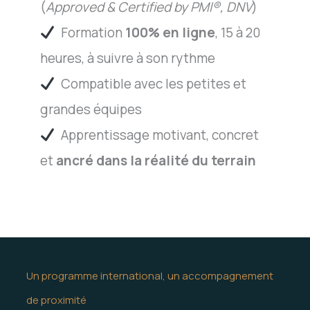
(
Approved & Certified by PMI®, DNV
)
​
Formation
100% en ligne
, 15 à 20
heures, à suivre à son rythme
​
Compatible avec les petites et
grandes équipes
​
Apprentissage motivant, concret
et
ancré dans la réalité du terrain
Un programme international, un accompagnement
de proximité