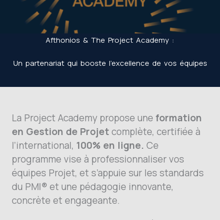
Afthonios & The Project Academy :
Un partenariat qui booste l’excellence de vos équipes
La Project Academy propose une
formation
en Gestion de Projet
complète, certifiée à
l’international,
100% en ligne.
Ce
programme vise à professionnaliser vos
équipes Projet, et s’appuie sur les standards
du PMI® et une pédagogie innovante,
concrète et engageante.