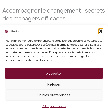
Accompagner le changement : secrets
des managers efficaces
Pour offrir les meilleures expériences, nous utilisons des technologies telles que
les cookies pour stocker et/ou accéder aux informations des appareils. Le fait de
consentir à ces technologies nous permettra de traiter des données telles que le
Mentions légales
comportement de navigation ou les ID uniques sur ce site. Le fait de ne pas
consentir ou de retirer son consentement peut avoir un effet négatif sur
certaines caractéristiques et fonctions.
Conditions générales de vente
Politique de cookies (UE)
Accepter
Vérifier un certificat
Refuser
Qui sommes nous ?
Voir les préférences
Copyright 2026 Afthonios
Politique de cookies