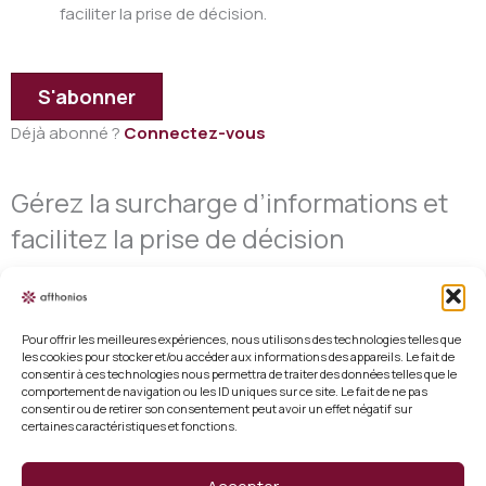
faciliter la prise de décision.
S'abonner
Déjà abonné ?
Connectez-vous
Gérez la surcharge d’informations et
facilitez la prise de décision
Pour offrir les meilleures expériences, nous utilisons des technologies telles que
les cookies pour stocker et/ou accéder aux informations des appareils. Le fait de
consentir à ces technologies nous permettra de traiter des données telles que le
Mentions légales
comportement de navigation ou les ID uniques sur ce site. Le fait de ne pas
consentir ou de retirer son consentement peut avoir un effet négatif sur
certaines caractéristiques et fonctions.
Conditions générales de vente
Politique de cookies (UE)