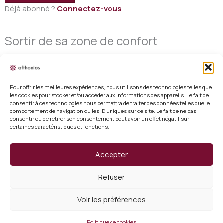
Déjà abonné ?
Connectez-vous
Sortir de sa zone de confort
Pour offrir les meilleures expériences, nous utilisons des technologies telles que
les cookies pour stocker et/ou accéder aux informations des appareils. Le fait de
consentir à ces technologies nous permettra de traiter des données telles que le
Mentions légales
comportement de navigation ou les ID uniques sur ce site. Le fait de ne pas
consentir ou de retirer son consentement peut avoir un effet négatif sur
certaines caractéristiques et fonctions.
Conditions générales de vente
Politique de cookies (UE)
Accepter
Vérifier un certificat
Refuser
Qui sommes nous ?
Voir les préférences
Copyright 2026 Afthonios
Politique de cookies