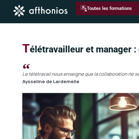
Aller
Toutes les formations
au
contenu
T
élétravailleur et manager :
Le télétravail nous enseigne que la collaboration ne s
Aysseline de Lardemelle