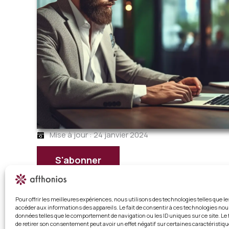
Mise à jour : 24 janvier 2024
S'abonner
Déjà abonné ?
Connectez-vous
Pour offrir les meilleures expériences, nous utilisons des technologies telles que l
Télétravailleur et manager : comment garder le lien à
accéder aux informations des appareils. Le fait de consentir à ces technologies nou
données telles que le comportement de navigation ou les ID uniques sur ce site. Le 
de retirer son consentement peut avoir un effet négatif sur certaines caractéristiqu