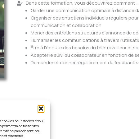
Dans cette formation, vous découvrirez comment :
Garder une communication optimale à distance da
Organiser des entretiens individuels réguliers po
communication et collaboration
Mener des entretiens structurés d'annonce de déc
Humaniser les communications à travers l'utilisati
Être à l'écoute des besoins du télétravailleur et 
Adapter le suivi du collaborateur en fonction de
Demander et donner régulièrement du feedback s
es cookies pour stocker et/ou
 distance
s permettra de traiter des
fait de ne pas consentir ou
es et fonctions.