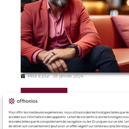
Mise à jour : 28 janvier 2024
S'abonner
Déjà abonné ?
Connectez-vous
Pour offrir les meilleures expériences, nous utilisons des technologies telles que l
accéder aux informations des appareils. Le fait de consentir à ces technologies nou
données telles que le comportement de navigation ou les ID uniques sur ce site. Le 
Booster sa confiance en soi avec l’ancrage et la visua
de retirer son consentement peut avoir un effet négatif sur certaines caractéristiqu