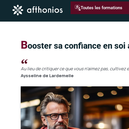
Aller
Toutes les formations
au
contenu
B
ooster sa confiance en soi 
Au lieu de critiquer ce que vous n’aimez pas, cultivez 
Aysseline de Lardemelle