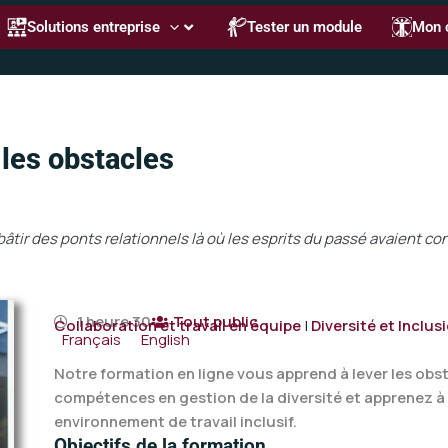
Solutions entreprise
Tester un module
Mon 
r les obstacles
t bâtir des ponts relationnels là où les esprits du passé avaient co
1 heure 30
Tout public
Collaboration et travail en équipe
|
Diversité et Inclus
Français
English
Notre formation en ligne vous apprend à lever les obsta
compétences en gestion de la diversité et apprenez à
environnement de travail inclusif.
Objectifs de la formation