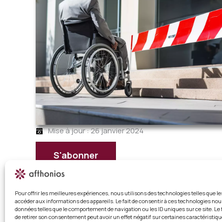
Mise à jour : 26 janvier 2024
S'abonner
Déjà abonné ?
Connectez-vous
Pour offrir les meilleures expériences, nous utilisons des technologies telles que l
Diversité et Inclusion : lever les obstacles
accéder aux informations des appareils. Le fait de consentir à ces technologies nou
données telles que le comportement de navigation ou les ID uniques sur ce site. Le 
de retirer son consentement peut avoir un effet négatif sur certaines caractéristiqu