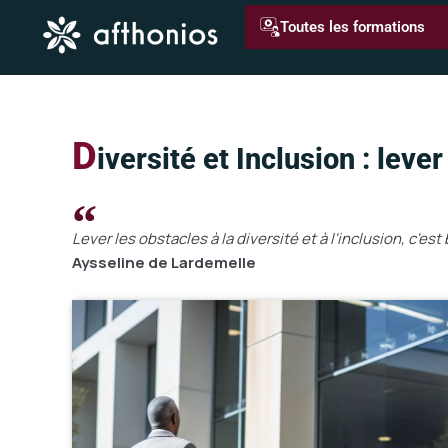
Aller
Toutes les formations
au
contenu
D
iversité et Inclusion : leve
Lever les obstacles à la diversité et à l'inclusion, c'es
Aysseline de Lardemelle