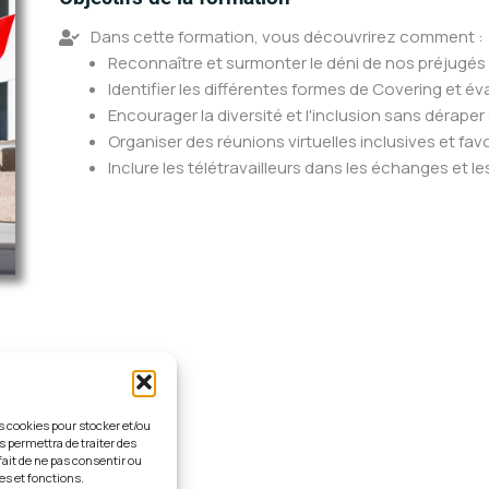
Dans cette formation, vous découvrirez comment :
Reconnaître et surmonter le déni de nos préjugés e
Identifier les différentes formes de Covering et é
Encourager la diversité et l'inclusion sans déraper
Organiser des réunions virtuelles inclusives et fav
Inclure les télétravailleurs dans les échanges et l
es cookies pour stocker et/ou
s permettra de traiter des
fait de ne pas consentir ou
es et fonctions.