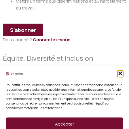
Mettre un terme aux discriminations et au harcèlement
au travail.
S'abonner
Déjà abonné ?
Connectez-vous
Équité, Diversité et Inclusion
Pour offrir les meilleures expériences, nous utilisons des technologies telles que
les cookies pour stocker et/ou accéder aux informations des appareils. Le fait de
consentir à ces technologies nous permettra de traiter des données telles que le
Mentions légales
comportement de navigation ou les ID uniques sur ce site. Le fait de ne pas
consentir ou de retirer son consentement peut avoir un effet négatif sur
certaines caractéristiques et fonctions.
Conditions générales de vente
Politique de cookies (UE)
Accepter