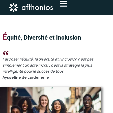
Aller
au
contenu
É
quité, Diversité et Inclusion
Favoriser l'équité, la diversité et l'inclusion n'est pas
simplement un acte moral ; c'est la stratégie la plus
intelligente pour le succès de tous.
Aysseline de Lardemelle