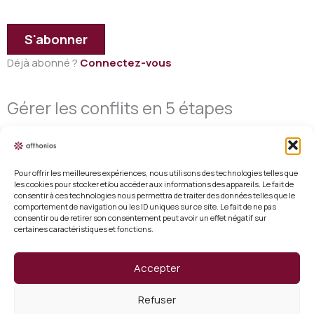
S'abonner
Déjà abonné ?
Connectez-vous
Gérer les conflits en 5 étapes
Pour offrir les meilleures expériences, nous utilisons des technologies telles que
les cookies pour stocker et/ou accéder aux informations des appareils. Le fait de
consentir à ces technologies nous permettra de traiter des données telles que le
Mentions légales
comportement de navigation ou les ID uniques sur ce site. Le fait de ne pas
consentir ou de retirer son consentement peut avoir un effet négatif sur
certaines caractéristiques et fonctions.
Conditions générales de vente
Politique de cookies (UE)
Accepter
Vérifier un certificat
Refuser