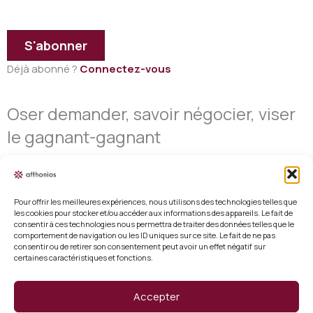
S'abonner
Déjà abonné ?
Connectez-vous
Oser demander, savoir négocier, viser
le gagnant-gagnant
Pour offrir les meilleures expériences, nous utilisons des technologies telles que
les cookies pour stocker et/ou accéder aux informations des appareils. Le fait de
consentir à ces technologies nous permettra de traiter des données telles que le
Mentions légales
comportement de navigation ou les ID uniques sur ce site. Le fait de ne pas
consentir ou de retirer son consentement peut avoir un effet négatif sur
certaines caractéristiques et fonctions.
Conditions générales de vente
Politique de cookies (UE)
Accepter