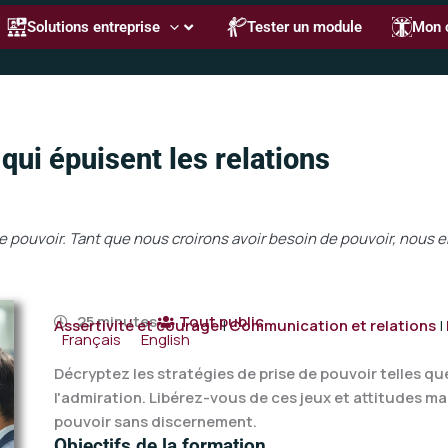
Solutions entreprise
Tester un module
Mon 
qui épuisent les relations
 de pouvoir. Tant que nous croirons avoir besoin de pouvoir, nous
25 minutes
Tout public
Assertivité et courage
|
Communication et relations
|
Français
English
Décryptez les stratégies de prise de pouvoir telles que l
l'admiration. Libérez-vous de ces jeux et attitudes m
pouvoir sans discernement.
Objectifs de la formation