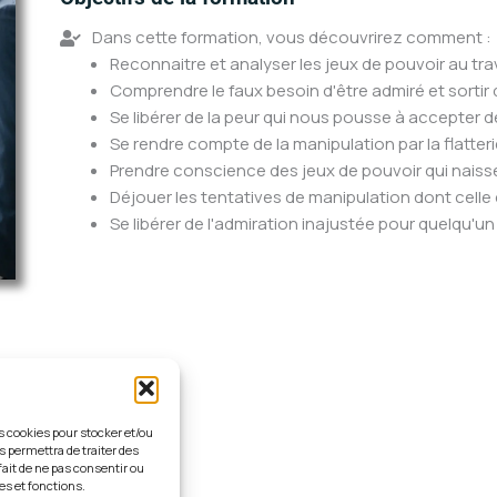
Dans cette formation, vous découvrirez comment :
Reconnaitre et analyser les jeux de pouvoir au tr
Comprendre le faux besoin d'être admiré et sortir 
Se libérer de la peur qui nous pousse à accepter 
Se rendre compte de la manipulation par la flatter
Prendre conscience des jeux de pouvoir qui naisse
Déjouer les tentatives de manipulation dont celle
Se libérer de l'admiration inajustée pour quelqu'un
es cookies pour stocker et/ou
s permettra de traiter des
fait de ne pas consentir ou
es et fonctions.