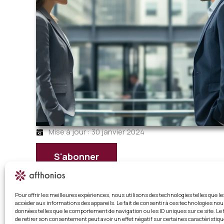
Mise à jour : 30 janvier 2024
S'abonner
Déjà abonné ?
Connectez-vous
Pour offrir les meilleures expériences, nous utilisons des technologies telles que l
Décodez les jeux de pouvoir qui épuisent les relations
accéder aux informations des appareils. Le fait de consentir à ces technologies nou
données telles que le comportement de navigation ou les ID uniques sur ce site. Le 
de retirer son consentement peut avoir un effet négatif sur certaines caractéristiqu