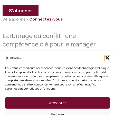
S'abonner
Déjà abonné ?
Connectez-vous
L’arbitrage du conflit : une
compétence clé pour le manager
Pour offrir les meilleures expériences, nous utilisons des technologies telles que
les cookies pour stocker et/ou accéder aux informations des appareils. Le fait de
consentir à ces technologies nous permettra de traiter des données telles que le
Mentions légales
comportement de navigation ou les ID uniques sur ce site. Le fait de ne pas
consentir ou de retirer son consentement peut avoir un effet négatif sur
certaines caractéristiques et fonctions.
Conditions générales de vente
Politique de cookies (UE)
Accepter
Vérifier un certificat
Refuser