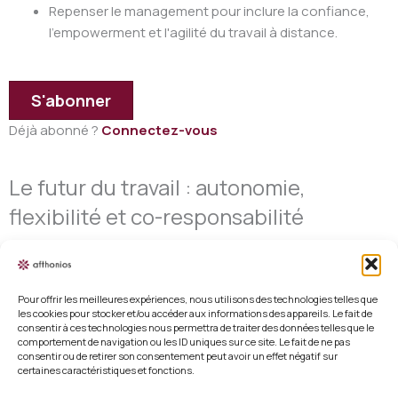
Repenser le management pour inclure la confiance,
l'empowerment et l'agilité du travail à distance.
S'abonner
Déjà abonné ?
Connectez-vous
Le futur du travail : autonomie,
flexibilité et co-responsabilité
Pour offrir les meilleures expériences, nous utilisons des technologies telles que
les cookies pour stocker et/ou accéder aux informations des appareils. Le fait de
consentir à ces technologies nous permettra de traiter des données telles que le
Mentions légales
comportement de navigation ou les ID uniques sur ce site. Le fait de ne pas
consentir ou de retirer son consentement peut avoir un effet négatif sur
certaines caractéristiques et fonctions.
Conditions générales de vente