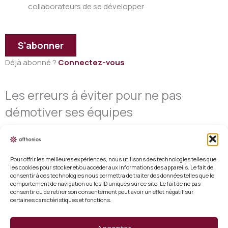
collaborateurs de se développer
S'abonner
Déjà abonné ?
Connectez-vous
Les erreurs à éviter pour ne pas
démotiver ses équipes
Pour offrir les meilleures expériences, nous utilisons des technologies telles que
les cookies pour stocker et/ou accéder aux informations des appareils. Le fait de
consentir à ces technologies nous permettra de traiter des données telles que le
Mentions légales
comportement de navigation ou les ID uniques sur ce site. Le fait de ne pas
consentir ou de retirer son consentement peut avoir un effet négatif sur
certaines caractéristiques et fonctions.
Conditions générales de vente
Politique de cookies (UE)