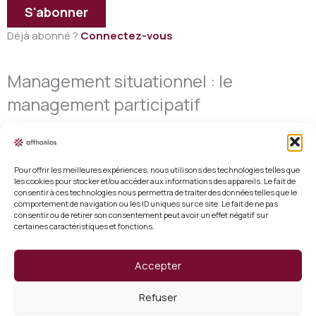
S'abonner
Déjà abonné ?
Connectez-vous
Management situationnel : le
management participatif
Pour offrir les meilleures expériences, nous utilisons des technologies telles que
les cookies pour stocker et/ou accéder aux informations des appareils. Le fait de
consentir à ces technologies nous permettra de traiter des données telles que le
Mentions légales
comportement de navigation ou les ID uniques sur ce site. Le fait de ne pas
consentir ou de retirer son consentement peut avoir un effet négatif sur
certaines caractéristiques et fonctions.
Conditions générales de vente
Politique de cookies (UE)
Accepter
Vérifier un certificat
Refuser