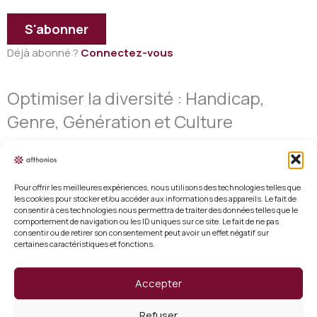
S'abonner
Déjà abonné ?
Connectez-vous
Optimiser la diversité : Handicap,
Genre, Génération et Culture
Pour offrir les meilleures expériences, nous utilisons des technologies telles que
les cookies pour stocker et/ou accéder aux informations des appareils. Le fait de
consentir à ces technologies nous permettra de traiter des données telles que le
Mentions légales
comportement de navigation ou les ID uniques sur ce site. Le fait de ne pas
consentir ou de retirer son consentement peut avoir un effet négatif sur
certaines caractéristiques et fonctions.
Conditions générales de vente
Politique de cookies (UE)
Accepter
Vérifier un certificat
Refuser